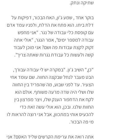
שתיקה ונתק.
בוקר אחד , שמע ג'ון, האח הבכור, דפיקות על 
דלת ביתו. הוא פתח את הדלת, ולפניו עמד אדם 
עם קופסת כלי עבודה של נגר. "אני מחפש 
עבודה למספר ימים", אמר הנגר, "אולי אתה 
זקוק לקצת עבודות פה ושם? אני מוכן לעבוד 
קשה ולעשות כל עבודת נגרות שאתה צריך".
"כן," השיב ג'ון. "במקרה יש לי עבודה עבורך, 
הבט מעבר לנחל שבקצה החווה. שם עומד אחי 
הצעיר. עד לפני שבוע, מה שהפריד בין החווה 
שלו ושלי היה שדה מרעה משותף. אולם הוא 
לקח את הדחפור הענק שלו, ויצר מפרצון בין 
החוות שלנו. ובכן, הוא אולי עשה זאת כדי 
להכעיס אותי במתכוון, אבל אני רוצה להראות לו 
מי פה הבכור. 
אתה רואה את ערימת הקרשים שליד האסם? אני 