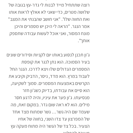
רוצה שתתחיל מייד לבנות לי גדר-עץ בגובה של 
שלושה מטרים, כדי שאני לא אאלץ לראות אותו 
ואת החווה שלו". "אני חושב שהבנתי את המצב" 
אמר הנגר. "הראה לי היכן יש מסמרים והיכן 
מונח המסור, ואני אוכל לעשות עבודה שתספק 
אותך".
ג'ון תכנן לנסוע באותו יום לקניות וסידורים שונים 
בעיר הסמוכה. הוא נתן לנגר את קופסת 
המסמרים הגדולים שלו ויצא לדרכו. הנגר החל 
לעבוד במרץ. הוא מדד, ניסר, הדביק וקיבע את 
הקרשים באמצעות המסמרים. סמוך לשקיעה, 
הוא סיים את עבודתו, בדיוק כשג'ון חזר 
מנסיעתו. ג'ון פער את עיניו, והיה לרגע חסר 
מילים. הוא לא ראה שום גדר. במקום זאת, מה 
שעמד שם היה גשר… גשר שמתוח מצד אחד 
של המפרצון עד צדו השני, בחווה של אחיו 
הצעיר. בכל צד של הגשר היה מתוח מעקה עץ 