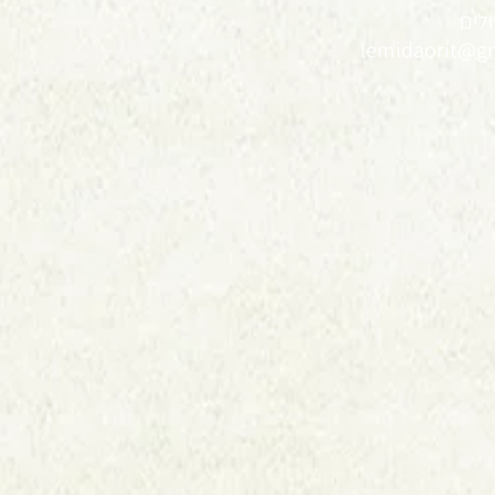
ולים
lemidaorit@g