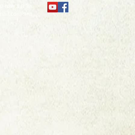
אורית צ'אושו-ש
mail.com
מייל: